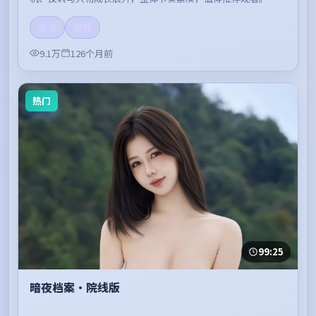
高清
流畅
9.1万
126个月前
热门
99:25
暗夜档案·院线版